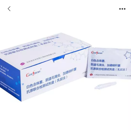
白色念珠菌、阴道毛滴虫、加德纳杆菌抗原联
合检测试剂盒（乳胶法）